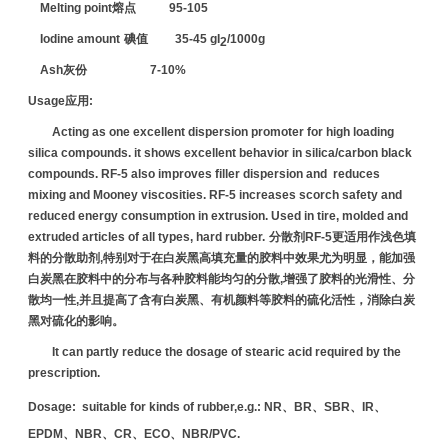
Melting point
熔点
95-105
Iodine amount
碘值
35-45 gI
/1000g
2
Ash
灰份
7-10%
Usage
应用
:
Acting as one excellent dispersion promoter for high loading
silica compounds. it shows excellent behavior in silica/carbon black
compounds. RF-5 also improves filler dispersion and reduces
mixing and Mooney viscosities. RF-5 increases scorch safety and
reduced energy consumption in extrusion. Used in tire, molded and
extruded articles of all types, hard rubber.
分散
剂
RF-5
更适用作浅色填
料的分散助
剂
,
特别
对
于在白炭黑高填充量的胶料中效果尤
为
明
显
，能加强
白炭黑在胶料中的分布与各种胶料能均匀的分散,增强了胶料的光滑性、分
散均一性,并且提高了含有白炭黑、有机
颜
料等胶料的硫化活性，消除白炭
黑
对
硫化的影响。
It can partly reduce the dosage of stearic acid required by the
prescription.
D
osage: suitable for kinds of rubber,e.g.:
NR
、BR、SBR、IR、
EPDM、NBR、CR、ECO、NBR/PVC.