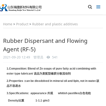
Home
>
Product
>
Rubber and plastic additives
Rubber Dispersant and Flowing
Agent (RF-5)
2021-09-20 12:49
管理员
541
1.Composition: Blend of Zn soaps of pure fatty acid combining with
ester type lubricant
该品为复配型橡胶分散流动剂
2.Properties :can be dissdolved in mineral oil and lipin, not in water.
该
品
不容易水
3.Specifications: appearance
外观
whitish pastilles
白色皂粒
Density
比重
1-1.1 g/m3