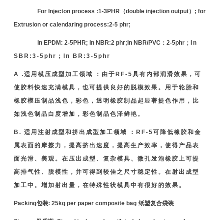
For Injecton process :1-3PHR
（
double injection output
）
; for
Extrusion or calendaring process:2-5 phr;
In EPDM: 2-5PHR; In NBR:2
phr;
In NBR/PVC
：2-5phr；
In
SBR:3-5phr
；
In
BR:3-5
phr
A .
适用模压成型加工领域
：由于
RF-5
具有内部润滑效果，可
使胶料快速充满模具，也可提供良好的脱模效果。用于轮胎和
橡胶模压制品浅色，彩色，透明橡胶制品起显著提色作用，比
如浅色制品白度增加，彩色制品色泽鲜艳。
B.
适用注射成型和挤出成型加工领域
：
RF-5
可降低橡胶和金
属表面的摩擦力，提高挤出速度，提高生产效率，使得产品表
面光滑、美观。在压出成型、复杂模具、微孔发泡橡胶上可提
高排气性、脱模性，并可得到较佳之尺寸稳定性。在射出成型
加工中。增加射出量，在特殊性状模具中有很好的效果。
Packing
包装
: 25kg per paper composite bag
纸塑复合袋装