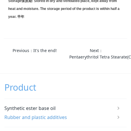
Storage
保质期
: Stored in dry and ventilated place, kept away from
heat and moisture. The storage period of the product is within half a
year.
半年
Previous：It's the end!
Next：
Pentaerythritol Tetra Stearat
Product
Synthetic ester base oil
Rubber and plastic additives